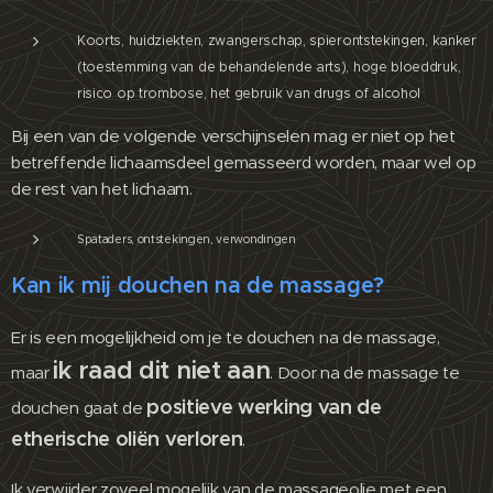
Koorts, huidziekten, zwangerschap, spierontstekingen, kanker
(toestemming van de behandelende arts), hoge bloeddruk,
risico op trombose, het gebruik van drugs of alcohol
Bij een van de volgende verschijnselen mag er niet op het
betreffende lichaamsdeel gemasseerd worden, maar wel op
de rest van het lichaam.
Spataders, ontstekingen, verwondingen
Kan ik mij douchen na de massage?
Er is een mogelijkheid om je te douchen na de massage,
ik raad dit niet aan
maar
. Door na de massage te
positieve werking van de
douchen gaat de
etherische oliën verloren
.
Ik verwijder zoveel mogelijk van de massageolie met een