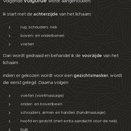
volgorde
Volgende
wordt aangehouden:
Ik start met de
achterzijde
van het lichaam:
rug, schouders, nek
boven- en onderbenen
voeten
Dan wordt gedraaid en behandel ik de
voorzijde
van het
lichaam
indien er gekozen wordt voor een
gezichtsmasker
, wordt
die eerst gelegd. Daarna volgen
voeten (voetmassage)
onder- en bovenbeen
schouders, armen en handen (handmassage)
hoofd en gezicht (met extra aandacht voor de nek)
buik