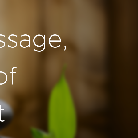
ssage,
of
t