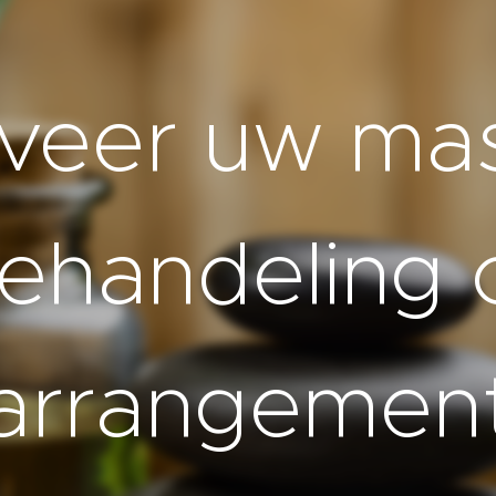
veer uw ma
ehandeling 
arrangemen