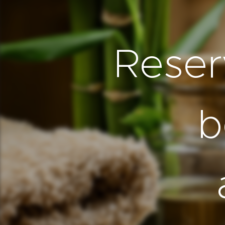
Reser
b