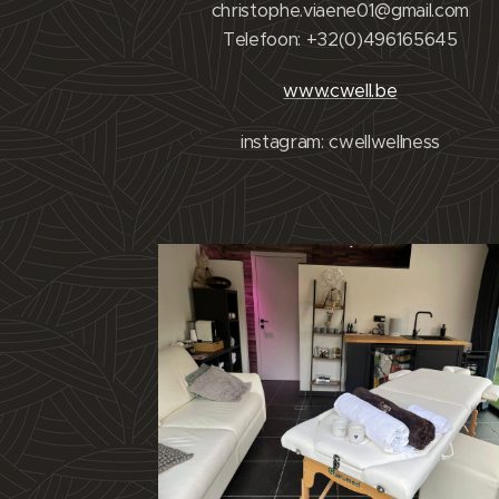
christophe.viaene01@gmail.com
Telefoon: +32(0)496165645
www.cwell.be
instagram: cwellwellness