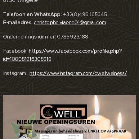
8750 Wingene
Telefoon en WhatsApp
:
+32(0)496 165645
E-mailadres:
christophe.viaene01@gmail.com
Ondernemingsnummer: 0786.923.188
Facebook:
https://www.facebook.com/profile.php?
id=100081916308919
Instagram:
https://www.instagram.com/cwellwelness/